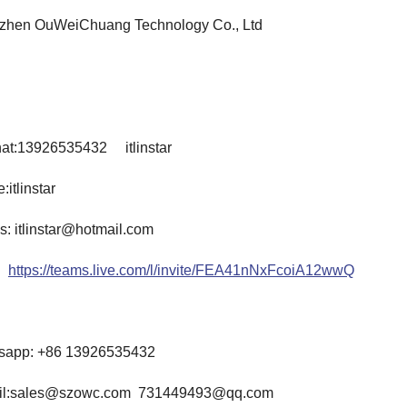
zhen OuWeiChuang Technology Co., Ltd
at:13926535432 itlinstar
:itlinstar
: itlinstar@hotmail.com
https://teams.live.com/l/invite/FEA41nNxFcoiA12wwQ
sapp: +86 13926535432
il:sales@szowc.com 731449493@qq.com