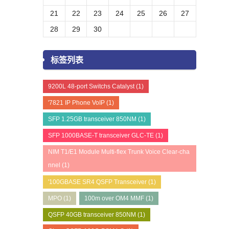
21
22
23
24
25
26
27
28
29
30
标签列表
9200L 48-port Switchs Catalyst
(1)
'7821 IP Phone VoIP
(1)
SFP 1.25GB transceiver 850NM
(1)
SFP 1000BASE-T transceiver GLC-TE
(1)
NIM T1/E1 Module Multi-flex Trunk Voice Clear-cha
nnel
(1)
'100GBASE SR4 QSFP Transceiver
(1)
MPO
(1)
100m over OM4 MMF
(1)
QSFP 40GB transceiver 850NM
(1)