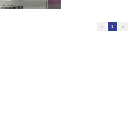
‹‹
1
››