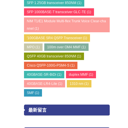
SFP 1.25GB transceiver 850NM
(1)
SFP 1000BASE-T transceiver GLC-TE
(1)
NIM T1/E1 Module Multi-flex Trunk Voice Clear-cha
nnel
(1)
'100GBASE SR4 QSFP Transceiver
(1)
MPO
(1)
100m over OM4 MMF
(1)
QSFP 40GB transceiver 850NM
(1)
Cisco QSFP-100G-PSM4-S
(1)
40GBASE-SR-BiDi
(1)
duplex MMF
(1)
40GBASE-LR4-Lite
(1)
1310 nm
(1)
SMF
(1)
最新留言