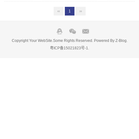
‹‹
1
››
Copyright Your WebSite.Some Rights Reserved. Powered By
Z-Blog
.
粤ICP备15021823号-1
.