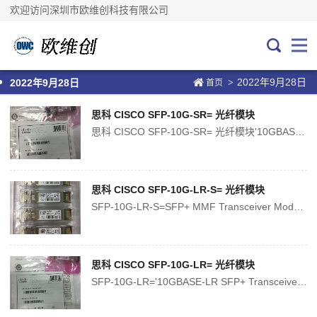
欢迎访问深圳市欧维创科技有限公司
2022年9月28日
>
2022年9月28日
首页
思科 CISCO SFP-10G-SR= 光纤模块
思科 CISCO SFP-10G-SR= 光纤模块'10GBASE-SR SFP+ Transceiver 10GbE SFP SR module MMF 850nmPlace of Origin:ChinaBrand Name:CiscoModel Number:SFP-10G-SR=Type:SF...
思科 CISCO SFP-10G-LR-S= 光纤模块
SFP-10G-LR-S=SFP+ MMF Transceiver Module 10KM DDM Duplex Connector 1310NMPlace of Origin:ChinaBrand Name:CiscoModel Number:SFP-10G-LR-S=Type:SFPProduct nam...
思科 CISCO SFP-10G-LR= 光纤模块
SFP-10G-LR='10GBASE-LR SFP+ Transceiver 10GbE SFP LR module MMF 1310nmPlace of Origin:ChinaBrand Name:CiscoModel Number:SFP-10G-LR=Type:SFPProduct name...